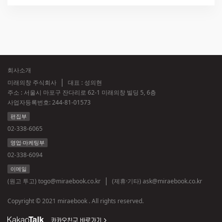
회사소개
미래의창 주식회사
대표 : 성의현
주소 : 서울시 마포구 잔다리로 62-1 미래의창 빌딩 5, 6층
사업자등록번호:
244-81-01573
편집부
02-338-6065
영업·마케팅부
02-338-6094
이메일
(원고 투고)
togo@miraebook.co.kr
(제휴·기타)
ask@miraebook.co.kr
Copyright © 2021 miraebook . All rights reserved.