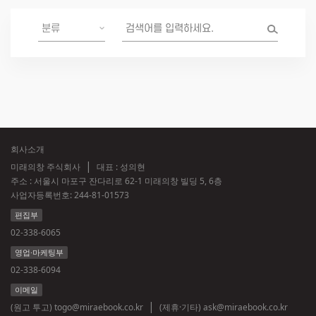
회사소개
미래의창 주식회사
대표 : 성의현
주소 : 서울시 마포구 잔다리로 62-1 미래의창 빌딩 5, 6층
사업자등록번호:
244-81-01573
편집부
02-338-6065
영업·마케팅부
02-338-6094
이메일
(원고 투고)
togo@miraebook.co.kr
(제휴·기타)
ask@miraebook.co.kr