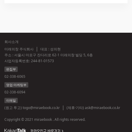
회사소개
미래의창 주식회사
대표 : 성의현
주소 : 서울시 마포구 잔다리로 62-1 미래의창 빌딩 5, 6층
사업자등록번호:
244-81-01573
편집부
02-338-6065
영업·마케팅부
02-338-6094
이메일
(원고 투고)
togo@miraebook.co.kr
(제휴·기타)
ask@miraebook.co.kr
Copyright © 2021 miraebook . All rights reserved.