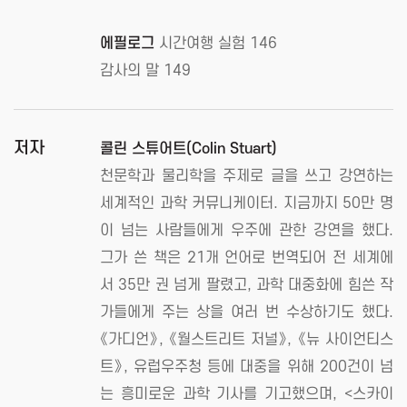
에필로그
시간여행 실험 146
감사의 말 149
저자
콜린 스튜어트(Colin Stuart)
천문학과 물리학을 주제로 글을 쓰고 강연하는
세계적인 과학 커뮤니케이터. 지금까지 50만 명
이 넘는 사람들에게 우주에 관한 강연을 했다.
그가 쓴 책은 21개 언어로 번역되어 전 세계에
서 35만 권 넘게 팔렸고, 과학 대중화에 힘쓴 작
가들에게 주는 상을 여러 번 수상하기도 했다.
《가디언》, 《월스트리트 저널》, 《뉴 사이언티스
트》, 유럽우주청 등에 대중을 위해 200건이 넘
는 흥미로운 과학 기사를 기고했으며, <스카이