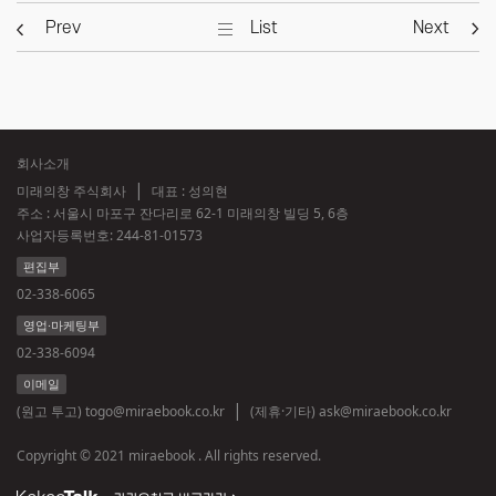
Prev
List
Next
회사소개
미래의창 주식회사
대표 : 성의현
주소 : 서울시 마포구 잔다리로 62-1 미래의창 빌딩 5, 6층
사업자등록번호:
244-81-01573
편집부
02-338-6065
영업·마케팅부
02-338-6094
이메일
(원고 투고)
togo@miraebook.co.kr
(제휴·기타)
ask@miraebook.co.kr
Copyright © 2021 miraebook . All rights reserved.