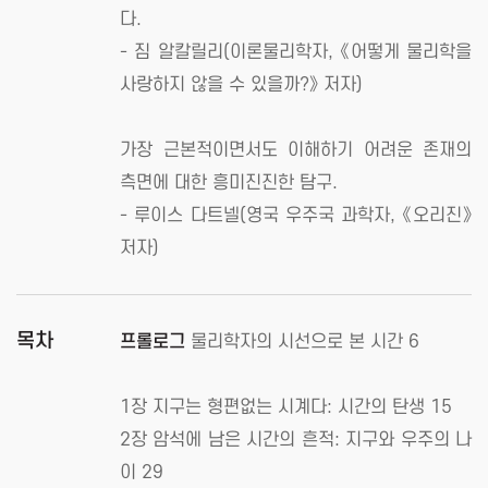
다.
- 짐 알칼릴리(이론물리학자, 《어떻게 물리학을
사랑하지 않을 수 있을까?》 저자)
가장 근본적이면서도 이해하기 어려운 존재의
측면에 대한 흥미진진한 탐구.
- 루이스 다트넬(영국 우주국 과학자, 《오리진》
저자)
목차
프롤로그
물리학자의 시선으로 본 시간 6
1장 지구는 형편없는 시계다: 시간의 탄생 15
2장 암석에 남은 시간의 흔적: 지구와 우주의 나
이 29