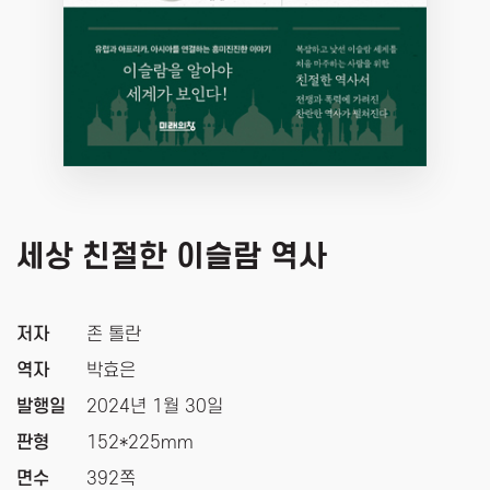
세상 친절한 이슬람 역사
저자
존 톨란
역자
박효은
발행일
2024년 1월 30일
판형
152*225mm
면수
392쪽